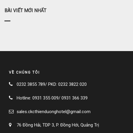
BÀI VIẾT MỚI NHẤT
TIỆN NGHI VÀ DỊCH VỤ
Hồ Bơi Và Gym
Hội Nghị Và Hội Thảo, Tiệc
Karaoke Và Spa
VỀ CHÚNG TÔI
NHÀ HÀNG VÀ BAR
0232 3855 789/ PKD: 0232 3822 020
Sunflower Restaurant
Hotline: 0931 355 009/ 0931 366 339
Paradise Cafe & Bar
sales.ckcthienduonghotel@gmail.com
76 Đồng Hải, TDP 3, P. Đồng Hới, Quảng Trị
CHÍNH SÁCH KHÁCH SẠN