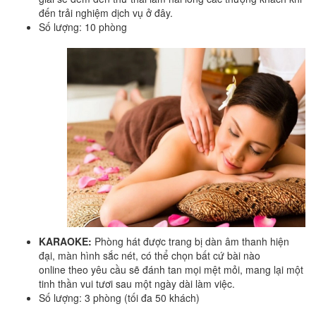
Superior Double Ocean View
đến trải nghiệm dịch vụ ở đây.
Số lượng: 10 phòng
Superior Twin River/City View
Superior Double City View
Deluxe Double King Ocean View
Deluxe Twin City View
Deluxe Twin Ocean View
Deluxe Family City View
Deluxe Triple River View
Suite Double River View
KARAOKE:
Phòng hát được trang bị dàn âm thanh hiện
đại, màn hình sắc nét, có thể chọn bất cứ bài nào
Suite Twin River View
online theo yêu cầu sẽ đánh tan mọi mệt mỏi, mang lại một
tinh thần vui tươi sau một ngày dài làm việc.
Số lượng: 3 phòng (tối đa 50 khách)
Executive Vip Ocean View