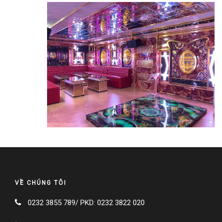
TIỆN NGHI VÀ DỊCH VỤ
Hồ Bơi Và Gym
Hội Nghị Và Hội Thảo, Tiệc
Karaoke Và Spa
NHÀ HÀNG VÀ BAR
Sunflower Restaurant
Paradise Cafe & Bar
VỀ CHÚNG TÔI
0232 3855 789/ PKD: 0232 3822 020
CHÍNH SÁCH KHÁCH SẠN