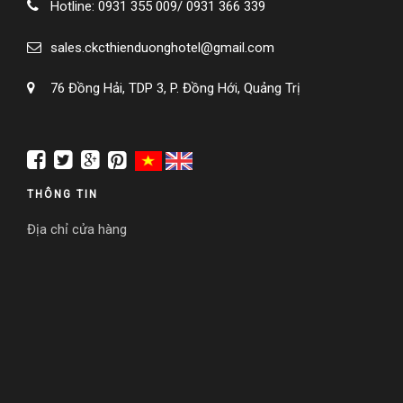
Hotline: 0931 355 009/ 0931 366 339
Chính sách khách sạn
sales.ckcthienduonghotel@gmail.com
Chính sách khách sạn
76 Đồng Hải, TDP 3, P. Đồng Hới, Quảng Trị
LIÊN HỆ
Liên hệ
THÔNG TIN
Liên hệ
Địa chỉ cửa hàng