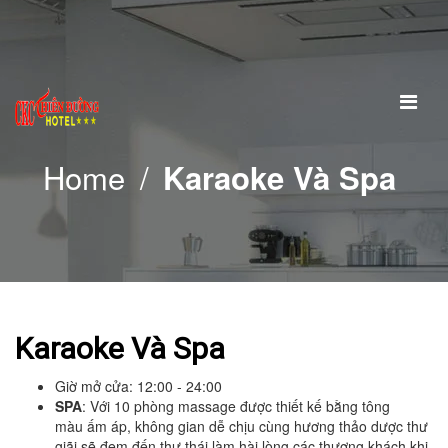
Home
/
Karaoke Và Spa
TRANG CHỦ
GIỚI THIỆU
Thư Ngỏ
Ca khúc Thiên Đường CKC
PHÒNG VÀ GIÁ
Karaoke Và Spa
Standard Double No View
Giờ mở cửa: 12:00 - 24:00
SPA
: Với 10 phòng massage được thiết kế bằng tông
Standard Twin No View
màu ấm áp, không gian dễ chịu cùng hương thảo dược thư
giãi sẽ đem đến thư thái làm hài lòng các thượng khách khi