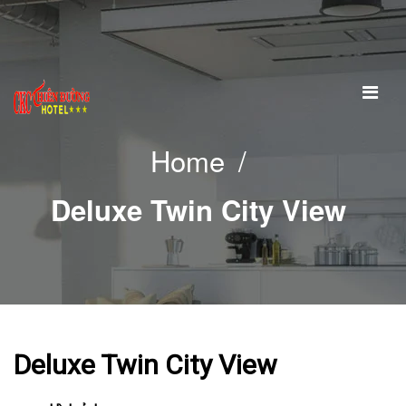
Home
/
TRANG CHỦ
GIỚI THIỆU
Thư Ngỏ
Deluxe Twin City View
Ca khúc Thiên Đường CKC
PHÒNG VÀ GIÁ
Standard Double No View
Deluxe Twin City View
Standard Twin No View